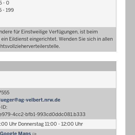
5 - 0
5 - 199
sondere für Einstweilige Verfügungen, ist beim
ein Eildienst eingerichtet. Wenden Sie sich in allen
htsvollzieherverteilerstelle.
7555
lueger@ag-velbert.nrw.de
ID:
3-e979-4cc2-bfb1-993cd0ddc081.b333
:00 Uhr Donnerstag 11:00 - 12:00 Uhr
 Google Maps