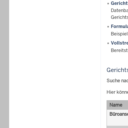
Gericht
Datenba
Gerichts
Formul
Beispiel
Vollstr
Bereits
Gericht
Suche nac
Hier könn
Name
Büroansc