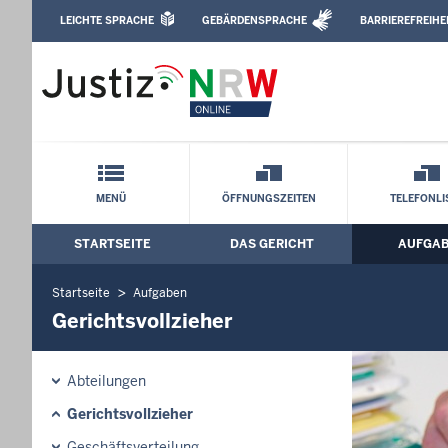
Direkt zum Inhalt
LEICHTE SPRACHE
GEBÄRDENSPRACHE
BARRIEREFREIHE
Leichte Sprache, Gebärdensprachenvideo u
Amtsgericht Velbert: Gerichtsvollzieher
Schnellnavigation mit Volltext-Suche
MENÜ
ÖFFNUNGSZEITEN
TELEFONLI
STARTSEITE
DAS GERICHT
AUFGA
Hauptmenü: Hauptnavigation
Startseite
Aufgaben
Gerichtsvollzieher
Abteilungen
Gerichtsvollzieher
Geschäftsverteilung