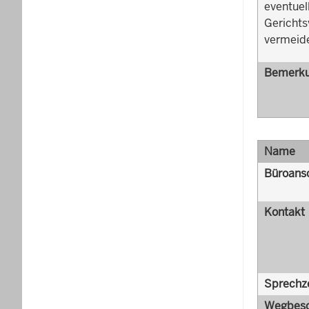
eventuel
Gerichts
vermeid
Bemerk
Name
Büroansc
Kontakt
Sprechz
Wegbesc