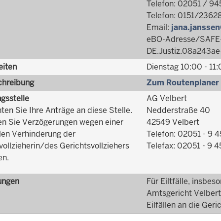
Telefon: 02051 / 94
Telefon: 0151/2362
Email:
jana.janssen
eBO-Adresse/SAFE-
DE.Justiz.08a243a
eiten
Dienstag 10:00 - 11
hreibung
Zum Routenplaner
ngsstelle
AG Velbert
hten Sie Ihre Anträge an diese Stelle.
Nedderstraße 40
n Sie Verzögerungen wegen einer
42549 Velbert
len Verhinderung der
Telefon: 02051 - 9 4
vollzieherin/des Gerichtsvollziehers
Telefax: 02051 - 9 4
en.
ungen
Für Eiltfälle, insbe
Amtsgericht Velbert 
Eilfällen an die Geric