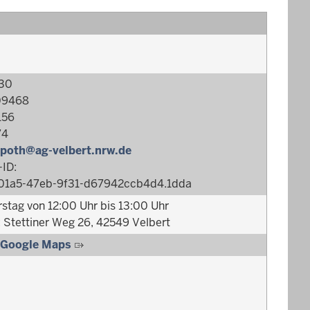
530
09468
156
74
npoth@ag-velbert.nrw.de
ID:
2-01a5-47eb-9f31-d67942ccb4d4.1dda
stag von 12:00 Uhr bis 13:00 Uhr
Stettiner Weg 26, 42549 Velbert
 Google Maps