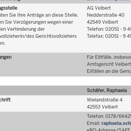
ngsstelle
AG Velbert
hten Sie Ihre Anträge an diese Stelle.
Nedderstraße 40
n Sie Verzögerungen wegen einer
42549 Velbert
len Verhinderung der
Telefon: 02051 - 9 4
vollzieherin/des Gerichtsvollziehers
Telefax: 02051 - 9 4
en.
ungen
Für Eiltfälle, insbe
Amtsgericht Velbert 
Eilfällen an die Geric
Schäfer, Raphaela
hrift
Wielandstraße 4
42553 Velbert
Telefon: 0178/664
Email:
raphaela.sch
eBO-Adresse/SAFE-