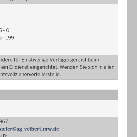
5 - 0
5 - 199
sondere für Einstweilige Verfügungen, ist beim
ein Eildienst eingerichtet. Wenden Sie sich in allen
htsvollzieherverteilerstelle.
2967
aefer@ag-velbert.nrw.de
ID: