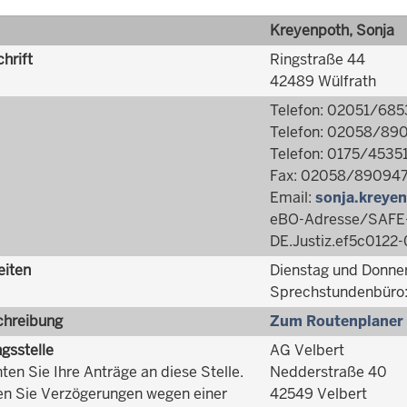
Kreyenpoth, Sonja
hrift
Ringstraße 44
42489 Wülfrath
Telefon: 02051/68
Telefon: 02058/89
Telefon: 0175/4535
Fax: 02058/89094
Email:
sonja.kreye
eBO-Adresse/SAFE-
DE.Justiz.ef5c012
eiten
Dienstag und Donner
Sprechstundenbüro: 
hreibung
Zum Routenplaner
ngsstelle
AG Velbert
hten Sie Ihre Anträge an diese Stelle.
Nedderstraße 40
n Sie Verzögerungen wegen einer
42549 Velbert