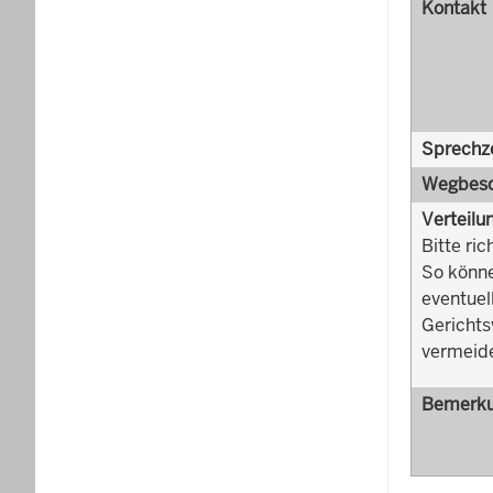
Kontakt
Sprechz
Wegbesc
Verteilu
Bitte ric
So könne
eventuel
Gerichts
vermeid
Bemerk