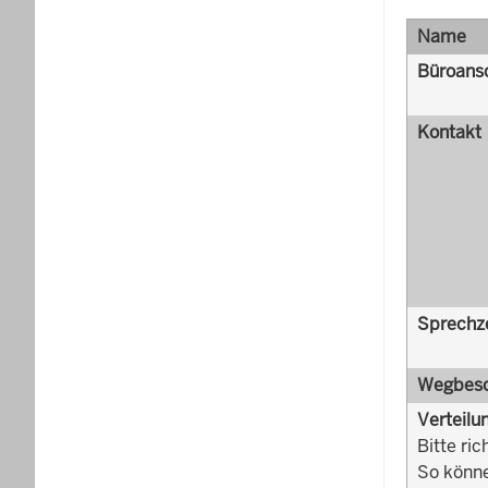
Name
Büroansc
Kontakt
Sprechz
Wegbesc
Verteilu
Bitte ric
So könne