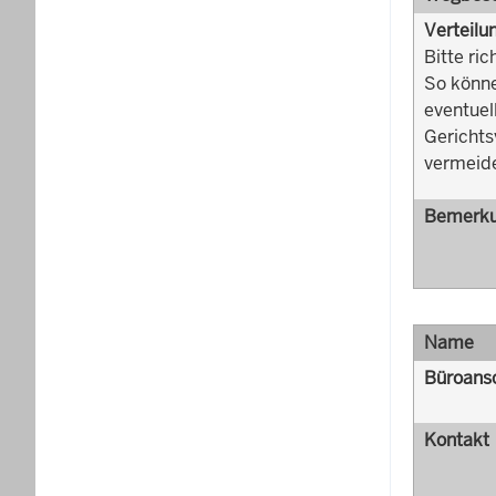
Verteilu
Bitte ric
So könne
eventuel
Gerichts
vermeid
Bemerk
Name
Büroansc
Kontakt