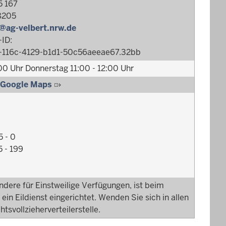
5 167
8205
@ag-velbert.nrw.de
ID:
e-116c-4129-b1d1-50c56aeeae67.32bb
:00 Uhr Donnerstag 11:00 - 12:00 Uhr
 Google Maps
5 - 0
5 - 199
sondere für Einstweilige Verfügungen, ist beim
ein Eildienst eingerichtet. Wenden Sie sich in allen
htsvollzieherverteilerstelle.