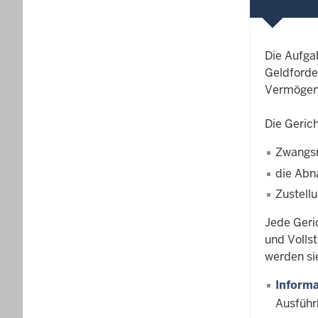
Die Aufga
Geldforde
Vermögen
Die Gerich
Zwangs
die Abn
Zustell
Jede Geric
und Volls
werden si
Inform
Ausführ