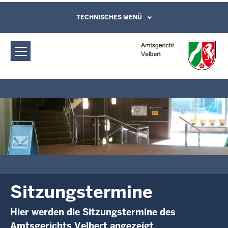
Direkt zum Inhalt
Amtsgericht Velbert: Sitzungstermine
TECHNISCHES MENÜ
Leichte Sprache, Gebärdensprachenvideo
und Kontaktformular
Sitzungstermine
Hier werden die Sitzungstermine des
Amtsgerichts Velbert angezeigt