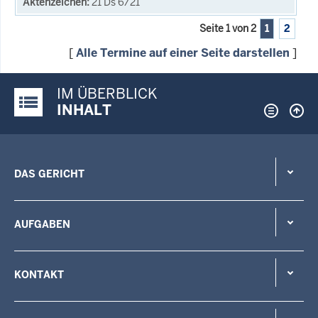
21 Ds 6/21
Seite 1 von 2
1
2
[
Alle Termine auf einer Seite darstellen
]
IM ÜBERBLICK
Justiz-Portal im Überblick:
INHALT
DAS GERICHT
AUFGABEN
KONTAKT