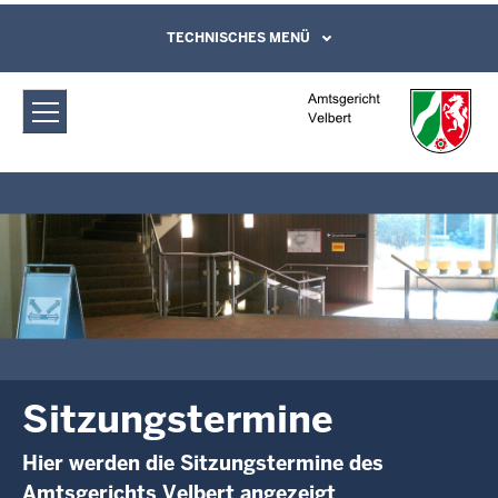
Direkt zum Inhalt
Amtsgericht Velbert: Sitzungstermine
TECHNISCHES MENÜ
Leichte Sprache, Gebärdensprachenvideo
und Kontaktformular
Sitzungstermine
Hier werden die Sitzungstermine des
Amtsgerichts Velbert angezeigt