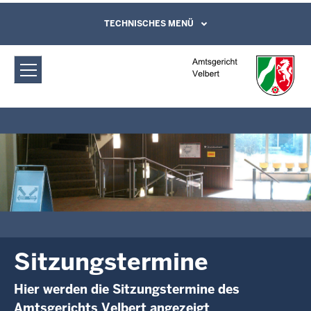
Direkt zum Inhalt
Amtsgericht Velbert: Sitzungstermine
TECHNISCHES MENÜ
Leichte Sprache, Gebärdensprachenvideo
und Kontaktformular
Sitzungstermine
Hier werden die Sitzungstermine des
Amtsgerichts Velbert angezeigt