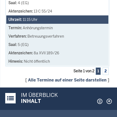
4 (EG)
13 C 55/24
11:15
Uhr
Anhörungstermin
Betreuungsverfahren
5 (EG)
8a XVII 189/26
Nicht öffentlich
Seite 1 von 2
1
2
[
Alle Termine auf einer Seite darstellen
]
IM ÜBERBLICK
Justiz-Portal im Überblick:
INHALT