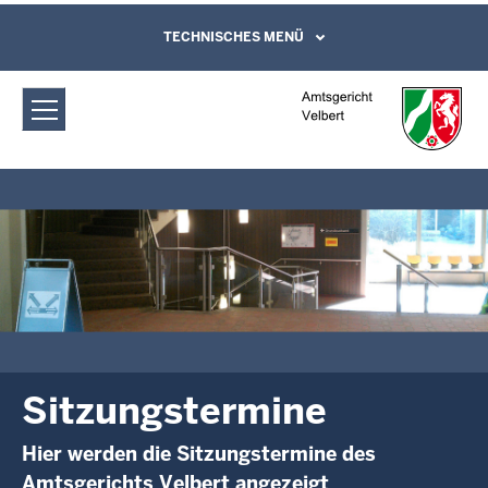
Direkt zum Inhalt
Amtsgericht Velbert: Sitzungstermine
TECHNISCHES MENÜ
Leichte Sprache, Gebärdensprachenvideo
und Kontaktformular
Sitzungstermine
Hier werden die Sitzungstermine des
Amtsgerichts Velbert angezeigt