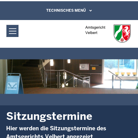
Direkt zum Inhalt
Amtsgericht Velbert: Sitzungstermine
TECHNISCHES MENÜ
Leichte Sprache, Gebärdensprachenvideo
und Kontaktformular
Sitzungstermine
Hier werden die Sitzungstermine des
Amtsgerichts Velbert angezeigt