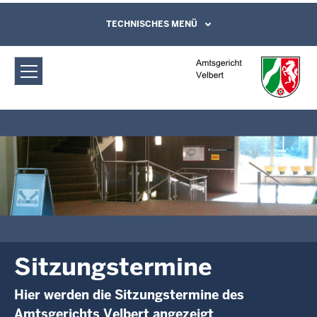
Direkt zum Inhalt
Amtsgericht Velbert: Sitzungstermine
TECHNISCHES MENÜ
Leichte Sprache, Gebärdensprachenvideo
und Kontaktformular
Sitzungstermine
Hier werden die Sitzungstermine des
Amtsgerichts Velbert angezeigt