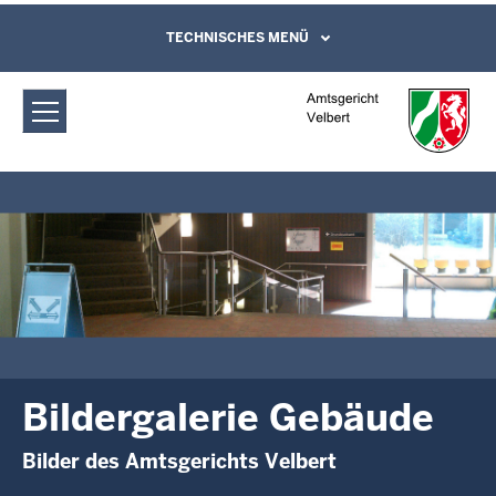
Direkt zum Inhalt
Amtsgericht Velbert: Bildergalerie
TECHNISCHES MENÜ
Leichte Sprache, Gebärdensprachenvideo
und Kontaktformular
Gebäude
Bildergalerie Gebäude
Bilder des Amtsgerichts Velbert