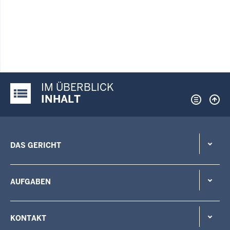
IM ÜBERBLICK
Justiz-Portal im Überblick:
INHALT
DAS GERICHT
AUFGABEN
KONTAKT