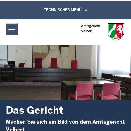
Direkt zum Inhalt
Amtsgericht Velbert: Das Gericht
TECHNISCHES MENÜ
Leichte Sprache, Gebärdensprachenvideo
und Kontaktformular
Das Gericht
Machen Sie sich ein Bild von dem Amtsgericht
Velbert