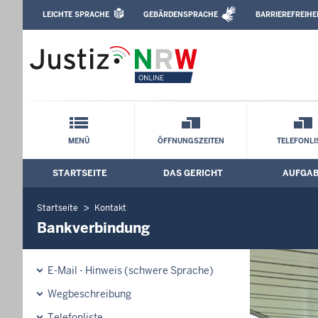
Direkt zum Inhalt
LEICHTE SPRACHE
GEBÄRDENSPRACHE
BARRIEREFREIHE
Leichte Sprache, Gebärdensprachenvideo u
Amtsgericht Velbert: Bankverbindung
Schnellnavigation mit Volltext-Suche
MENÜ
ÖFFNUNGSZEITEN
TELEFONLI
STARTSEITE
DAS GERICHT
AUFGA
Hauptmenü: Hauptnavigation
Startseite
Kontakt
Bankverbindung
E-Mail - Hinweis (schwere Sprache)
Wegbeschreibung
Telefonliste