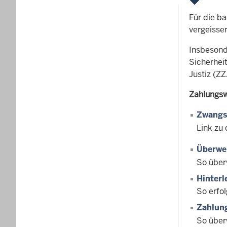
Für die b
vergeisse
Insbesond
Sicherhei
Justiz (Z
Zahlungs
Zwangs
Link zu 
Überwei
So über
Hinterl
So erfo
Zahlung
So über