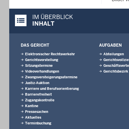
IM ÜBERBLICK
Justiz-Portal im Überblick:
INHALT
DAS GERICHT
AUFGABEN
Elektronischer Rechtsverkehr
Abteilungen
Gerichtsvorstellung
Gerichtsvollzi
Sitzungstermine
Geschäftsverte
Videoverhandlungen
Gerichtsbezirk
Zwangsversteigerungsstermine
Justiz-Auktion
Karriere und Berufsorientierung
Barrierefreiheit
Zugangskontrolle
Kantine
Pressesachen
Aktuelles
Terminbuchung