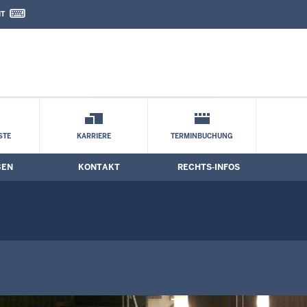
IT
nd Kontaktformular
ng
STE
KARRIERE
TERMINBUCHUNG
BEN
KONTAKT
RECHTS-INFOS