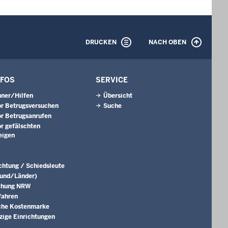
DRUCKEN
NACH OBEN
NFOS
SERVICE
ner/Hilfen
Übersicht
r Betrugsversuchen
Suche
r Betrugsanrufen
r gefälschten
eigen
ichtung / Schiedsleute
Bund/Länder)
chung NRW
fahren
che Kostenmarke
ige Einrichtungen