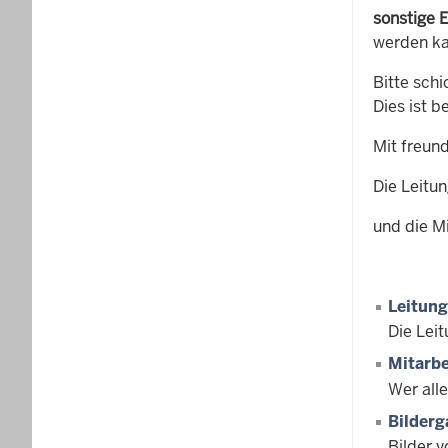
sonstige 
werden k
Bitte schi
Dies ist b
Mit freun
Die Leitu
und die M
Leitung
Die Lei
Mitarbe
Wer all
Bilderg
Bilder 