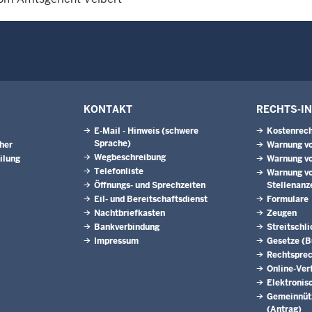
KONTAKT
RECHTS-I
E-Mail - Hinweis (schwere
Kostenrech
Sprache)
eher
Warnung vo
Wegbeschreibung
ilung
Warnung vo
Telefonliste
Warnung vo
Öffnungs- und Sprechzeiten
Stellenanz
Eil- und Bereitschaftsdienst
Formulare
Nachtbriefkasten
Zeugen
Bankverbindung
Streitschl
Impressum
Gesetze (
Rechtspre
Online-Ver
Elektronis
Gemeinnütz
(Antrag)