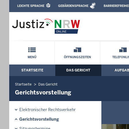
Direkt zum Inhalt
LEICHTE SPRACHE
GEBÄRDENSPRACHE
BARRIEREFREIHE
Leichte Sprache, Gebärdensprachenvideo u
Amtsgericht Velbert: Gerichtsvorstellu
Schnellnavigation mit Volltext-Suche
MENÜ
ÖFFNUNGSZEITEN
TELEFONLI
STARTSEITE
DAS GERICHT
AUFGA
Hauptmenü: Hauptnavigation
Startseite
Das Gericht
Gerichtsvorstellung
Elektronischer Rechtsverkehr
Gerichtsvorstellung
Sitzungstermine