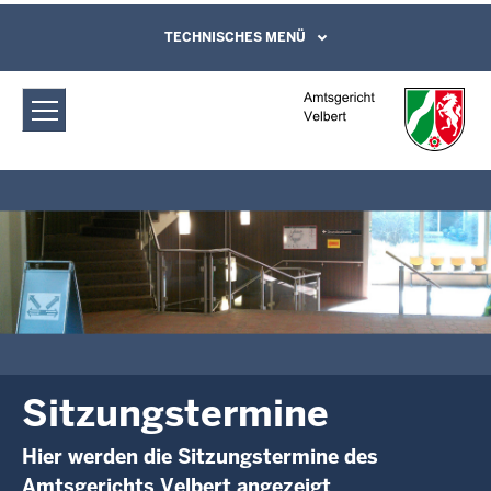
Direkt zum Inhalt
Amtsgericht Velbert: Sitzungstermine
TECHNISCHES MENÜ
Leichte Sprache, Gebärdensprachenvideo
und Kontaktformular
Sitzungstermine
Hier werden die Sitzungstermine des
Amtsgerichts Velbert angezeigt