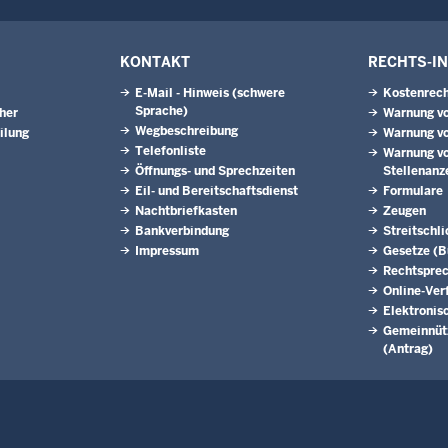
KONTAKT
RECHTS-I
E-Mail - Hinweis (schwere
Kostenrech
Sprache)
eher
Warnung vo
Wegbeschreibung
ilung
Warnung vo
Telefonliste
Warnung vo
Öffnungs- und Sprechzeiten
Stellenanz
Eil- und Bereitschaftsdienst
Formulare
Nachtbriefkasten
Zeugen
Bankverbindung
Streitschl
Impressum
Gesetze (
Rechtspre
Online-Ver
Elektronis
Gemeinnütz
(Antrag)