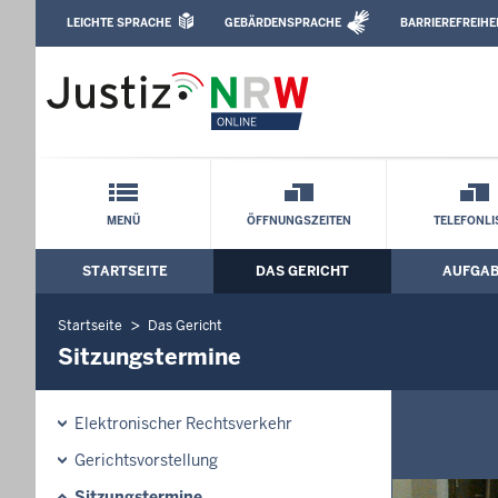
Direkt zum Inhalt
LEICHTE SPRACHE
GEBÄRDENSPRACHE
BARRIEREFREIHE
Leichte Sprache, Gebärdensprachenvideo u
Amtsgericht Velbert: Sitzungstermine
Schnellnavigation mit Volltext-Suche
MENÜ
ÖFFNUNGSZEITEN
TELEFONLI
STARTSEITE
DAS GERICHT
AUFGA
Hauptmenü: Hauptnavigation
Startseite
Das Gericht
Sitzungstermine
Elektronischer Rechtsverkehr
Gerichtsvorstellung
Sitzungstermine