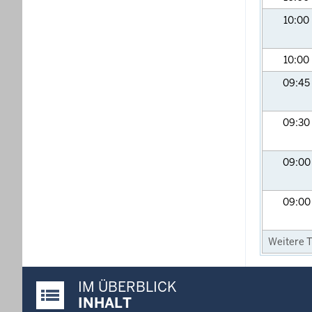
10:00
10:00
09:45
09:30
09:0
09:0
Weitere T
IM ÜBERBLICK
Justiz-Portal im Überblick:
INHALT