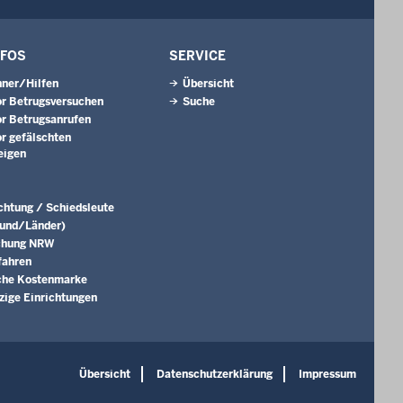
NFOS
SERVICE
ner/Hilfen
Übersicht
r Betrugsversuchen
Suche
r Betrugsanrufen
r gefälschten
eigen
ichtung / Schiedsleute
Bund/Länder)
chung NRW
fahren
che Kostenmarke
ige Einrichtungen
Übersicht
Datenschutzerklärung
Impressum