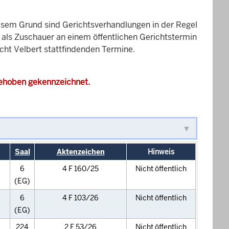
esem Grund sind Gerichtsverhandlungen in der Regel
it als Zuschauer an einem öffentlichen Gerichtstermin
icht Velbert stattfindenden Termine.
gehoben gekennzeichnet.
Saal
Aktenzeichen
Hinweis
6
4 F 160/25
Nicht öffentlich
(EG)
6
4 F 103/26
Nicht öffentlich
(EG)
224
2 F 53/26
Nicht öffentlich