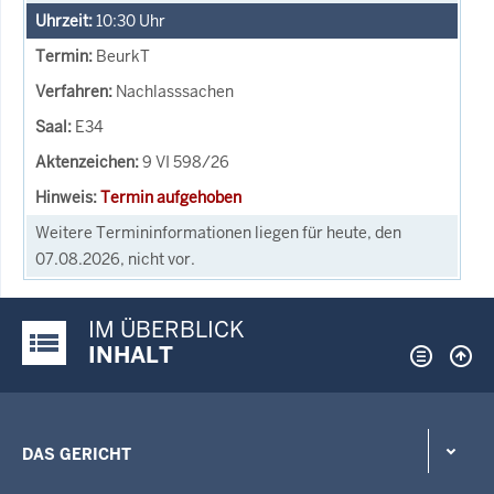
10:30
Uhr
BeurkT
Nachlasssachen
E34
9 VI 598/26
Termin aufgehoben
Weitere Termininformationen liegen für heute, den
07.08.2026, nicht vor.
IM ÜBERBLICK
Justiz-Portal im Überblick:
INHALT
DAS GERICHT