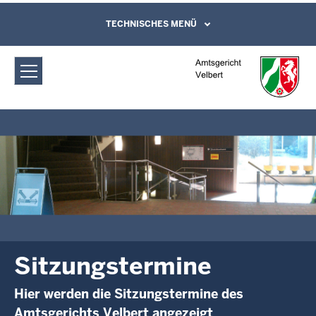
Direkt zum Inhalt
Amtsgericht Velbert: Sitzungstermine
TECHNISCHES MENÜ
Leichte Sprache, Gebärdensprachenvideo
und Kontaktformular
Sitzungstermine
Hier werden die Sitzungstermine des
Amtsgerichts Velbert angezeigt