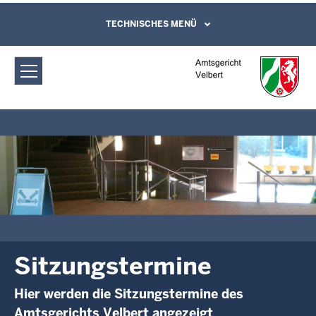
Direkt zum Inhalt
Amtsgericht Velbert: Sitzungstermine
TECHNISCHES MENÜ
Leichte Sprache, Gebärdensprachenvideo
und Kontaktformular
Sitzungstermine
Hier werden die Sitzungstermine des
Amtsgerichts Velbert angezeigt