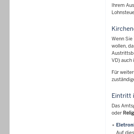
Ihrem Aus
Lohnsteu
Kirche
Wenn Sie 
wollen, d
Austrittsb
VD) auch 
Für weite
zuständig
Eintritt
Das Amtsge
oder
Reli
Eletro
Auf die