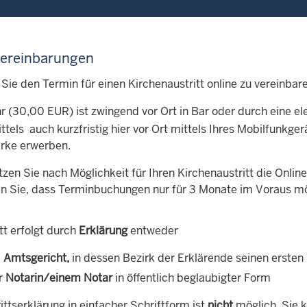
ereinbarungen
 Sie den Termin für einen Kirchenaustritt online zu vereinb
r (30,00 EUR) ist zwingend vor Ort in Bar oder durch eine 
tels auch kurzfristig hier vor Ort mittels Ihres Mobilfunkger
rke erwerben.
utzen Sie nach Möglichkeit für Ihren Kirchenaustritt die Onl
n Sie, dass Terminbuchungen nur für 3 Monate im Voraus mö
tt erfolgt durch
Erklärung
entweder
m
Amtsgericht,
in dessen Bezirk der Erklärende seinen ersten
er
Notarin/einem Notar
in öffentlich beglaubigter Form
ittserklärung in einfacher Schriftform ist
nicht
möglich. Sie 