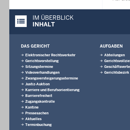
IM ÜBERBLICK
Justiz-Portal im Überblick:
INHALT
DAS GERICHT
AUFGABEN
Elektronischer Rechtsverkehr
Abteilungen
Gerichtsvorstellung
Gerichtsvollzi
Sitzungstermine
Geschäftsverte
Videoverhandlungen
Gerichtsbezirk
Zwangsversteigerungsstermine
Justiz-Auktion
Karriere und Berufsorientierung
Barrierefreiheit
Zugangskontrolle
Kantine
Pressesachen
Aktuelles
Terminbuchung