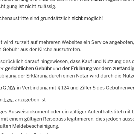
tigung ist nicht zulässig.
chenaustritte sind grundsätzlich
nicht
möglich!
et wird zurzeit auf mehreren Websites ein Service angeboten,
e Gebühr aus der Kirche auszutreten.
usdrücklich darauf hingewiesen, dass Kauf und Nutzung des
der
gerichtlichen Gebühr
und
der Erklärung vor dem zuständi
ubigung der Erklärung durch einen Notar wird durch die Nutz
trG
NW
in Verbindung mit § 124 und Ziffer 5 des Gebührenve
en
bzw.
anzugeben ist
iges Ausweisdokument oder ein gültiger Aufenthaltstitel mit 
 mit einem gültigen Reisepass legitimieren, dies jedoch auss
alten Meldebescheinigung,