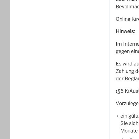
Bevollmäch
Online Kir
Hinweis:
Im Intern
gegen ein
Es wird a
Zahlung 
der Begla
(§6 KiAus
Vorzuleg
ein gült
Sie sich
Monate 