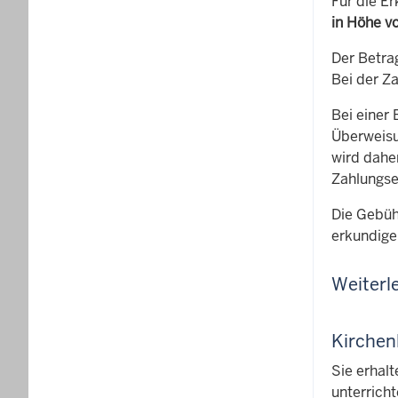
Für die E
in Höhe v
Der Betrag
Bei der Za
Bei einer
Überweisun
wird dahe
Zahlungsei
Die Gebühr
erkundige
Weiterl
Kirchen
Sie erhal
unterrich