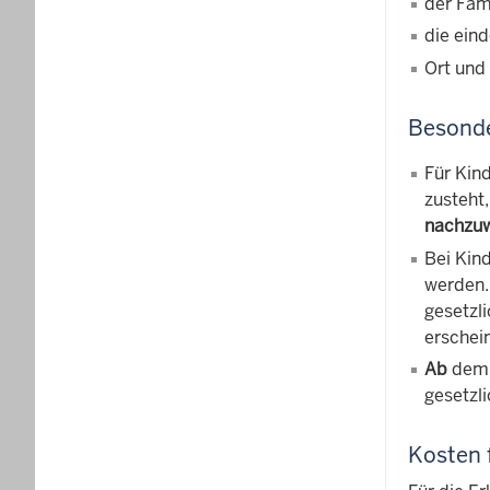
der Fam
die ein
Ort und
Besonde
Für Kin
zusteht
nachzuw
Bei Kin
werden.
gesetzl
erschei
Ab
dem 
gesetzli
Kosten 