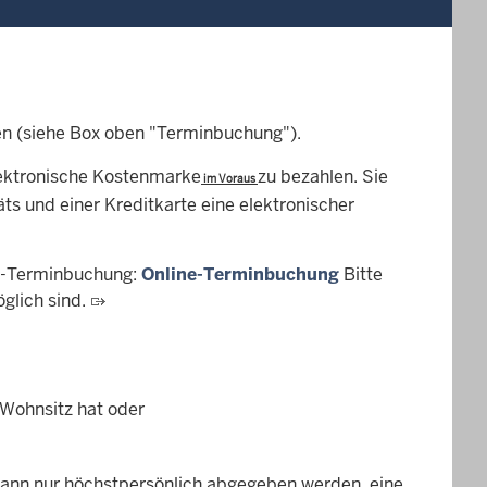
aren (siehe Box oben "Terminbuchung").
elektronische Kostenmarke
zu bezahlen. Sie
i
m Voraus
äts und einer Kreditkarte eine elektronischer
ine-Terminbuchung:
Online-Terminbuchung
Bitte
glich sind.
 Wohnsitz hat oder
kann nur höchstpersönlich abgegeben werden, eine