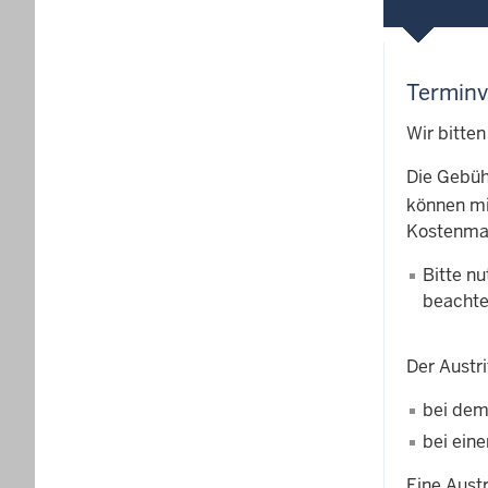
Terminv
Wir bitten
Die Gebüh
können mit
Kostenma
Bitte n
beachte
Der Austri
bei de
bei ein
Eine Austr