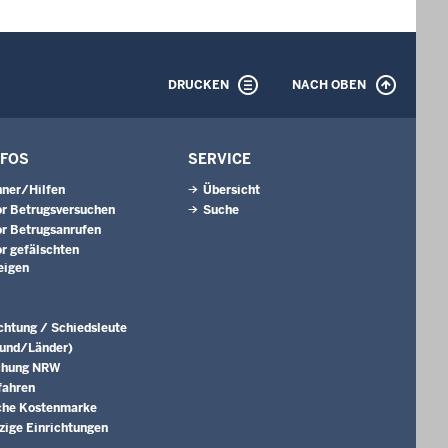
DRUCKEN
NACH OBEN
NFOS
SERVICE
ner/Hilfen
Übersicht
r Betrugsversuchen
Suche
r Betrugsanrufen
r gefälschten
eigen
ichtung / Schiedsleute
Bund/Länder)
chung NRW
fahren
che Kostenmarke
ige Einrichtungen