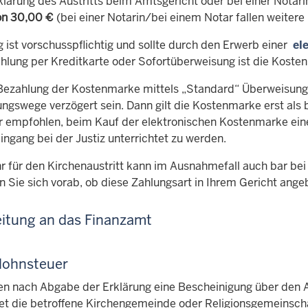
rklärung des Austritts beim Amtsgericht oder bei einer Notar
on 30,00 €
(bei einer Notarin/bei einem Notar fallen weitere
 ist vorschusspflichtig und sollte durch den Erwerb einer
el
hlung per Kreditkarte oder Sofortüberweisung ist die Kosten
 Bezahlung der Kostenmarke mittels „Standard“ Überweisung
gswege verzögert sein. Dann gilt die Kostenmarke erst als b
r empfohlen, beim Kauf der elektronischen Kostenmarke ein
ngang bei der Justiz unterrichtet zu werden.
 für den Kirchenaustritt kann im Ausnahmefall auch bar bei 
n Sie sich vorab, ob diese Zahlungsart in Ihrem Gericht ange
eitung an das Finanzamt
lohnsteuer
ten nach Abgabe der Erklärung eine Bescheinigung über den Au
tet die betroffene Kirchengemeinde oder Religionsgemeinsc