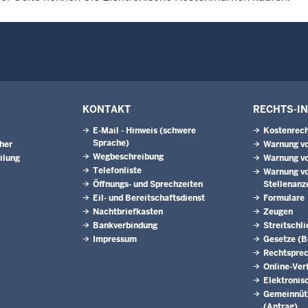
KONTAKT
RECHTS-I
E-Mail - Hinweis (schwere
Kostenrech
Sprache)
eher
Warnung vo
Wegbeschreibung
ilung
Warnung vo
Telefonliste
Warnung vo
Öffnungs- und Sprechzeiten
Stellenanz
Eil- und Bereitschaftsdienst
Formulare
Nachtbriefkasten
Zeugen
Bankverbindung
Streitschl
Impressum
Gesetze (
Rechtspre
Online-Ver
Elektronis
Gemeinnütz
(Antrag)