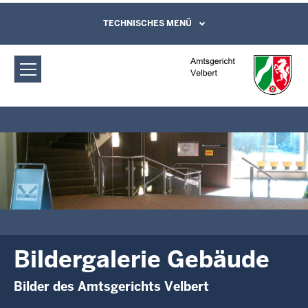
Direkt zum Inhalt
Amtsgericht Velbert: Bildergalerie
TECHNISCHES MENÜ
Leichte Sprache, Gebärdensprachenvideo
und Kontaktformular
Gebäude
Bildergalerie Gebäude
Bilder des Amtsgerichts Velbert